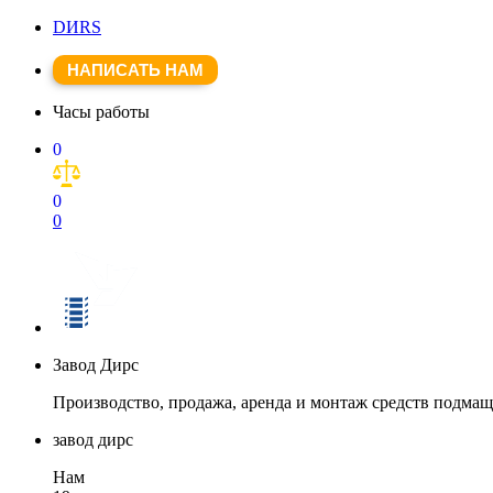
DИRS
НАПИСАТЬ НАМ
Часы работы
0
0
0
Завод Дирс
Производство, продажа, аренда и монтаж средств подма
завод дирс
Нам