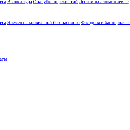
еса
Вышки тура
Опалубка перекрытий
Лестницы алюминиевые
еса
Элементы кровельной безопасности
Фасадная и баннерная с
аты