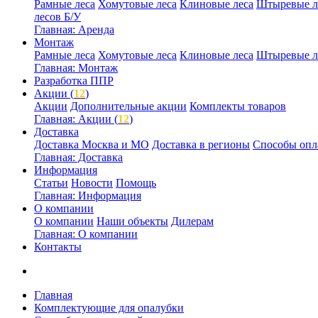
Рамные леса
Хомутовые леса
Клиновые леса
Штыревые л
лесов Б/У
Главная: Аренда
Монтаж
Рамные леса
Хомутовые леса
Клиновые леса
Штыревые л
Главная: Монтаж
Разработка ППР
Акции (
12
)
Акции
Дополнительные акции
Комплекты товаров
Главная: Акции (
12
)
Доставка
Доставка Москва и МО
Доставка в регионы
Способы опл
Главная: Доставка
Информация
Статьи
Новости
Помощь
Главная: Информация
О компании
О компании
Наши объекты
Дилерам
Главная: О компании
Контакты
Главная
Комплектующие для опалубки