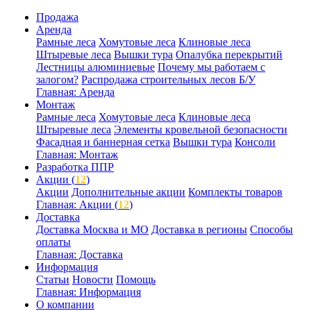
Продажа
Аренда
Рамные леса
Хомутовые леса
Клиновые леса
Штыревые леса
Вышки тура
Опалубка перекрытий
Лестницы алюминиевые
Почему мы работаем с
залогом?
Распродажа строительных лесов Б/У
Главная: Аренда
Монтаж
Рамные леса
Хомутовые леса
Клиновые леса
Штыревые леса
Элементы кровельной безопасности
Фасадная и баннерная сетка
Вышки тура
Консоли
Главная: Монтаж
Разработка ППР
Акции (
12
)
Акции
Дополнительные акции
Комплекты товаров
Главная: Акции (
12
)
Доставка
Доставка Москва и МО
Доставка в регионы
Способы
оплаты
Главная: Доставка
Информация
Статьи
Новости
Помощь
Главная: Информация
О компании