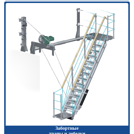
Забортные
трапы и лебедки