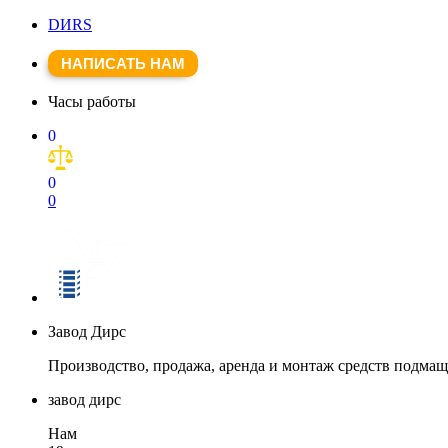
DИRS
НАПИСАТЬ НАМ
Часы работы
0
0
0
Завод Дирс
Производство, продажа, аренда и монтаж средств подма
завод дирс
Нам