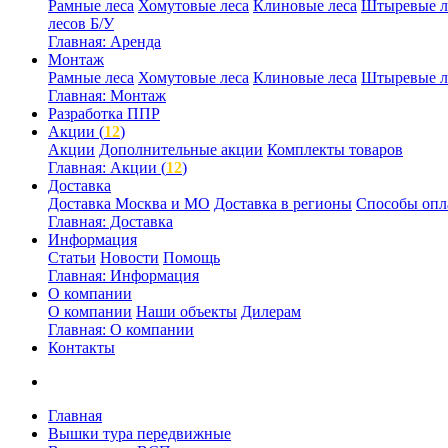
Рамные леса
Хомутовые леса
Клиновые леса
Штыревые л
лесов Б/У
Главная: Аренда
Монтаж
Рамные леса
Хомутовые леса
Клиновые леса
Штыревые л
Главная: Монтаж
Разработка ППР
Акции (
12
)
Акции
Дополнительные акции
Комплекты товаров
Главная: Акции (
12
)
Доставка
Доставка Москва и МО
Доставка в регионы
Способы опл
Главная: Доставка
Информация
Статьи
Новости
Помощь
Главная: Информация
О компании
О компании
Наши объекты
Дилерам
Главная: О компании
Контакты
Главная
Вышки тура передвижные