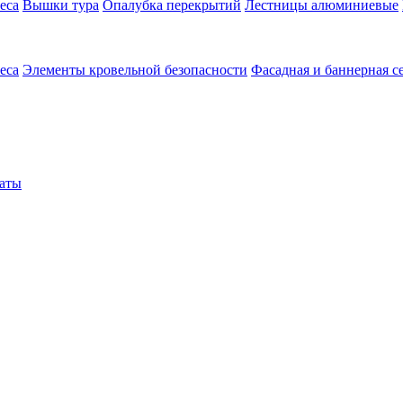
еса
Вышки тура
Опалубка перекрытий
Лестницы алюминиевые
еса
Элементы кровельной безопасности
Фасадная и баннерная с
аты