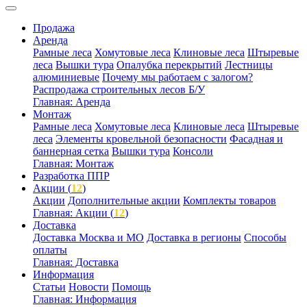
Продажа
Аренда
Рамные леса
Хомутовые леса
Клиновые леса
Штыревые
леса
Вышки тура
Опалубка перекрытий
Лестницы
алюминиевые
Почему мы работаем с залогом?
Распродажа строительных лесов Б/У
Главная: Аренда
Монтаж
Рамные леса
Хомутовые леса
Клиновые леса
Штыревые
леса
Элементы кровельной безопасности
Фасадная и
баннерная сетка
Вышки тура
Консоли
Главная: Монтаж
Разработка ППР
Акции (
12
)
Акции
Дополнительные акции
Комплекты товаров
Главная: Акции (
12
)
Доставка
Доставка Москва и МО
Доставка в регионы
Способы
оплаты
Главная: Доставка
Информация
Статьи
Новости
Помощь
Главная: Информация