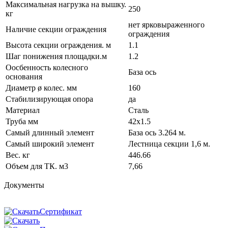
Максимальная нагрузка на вышку.
250
кг
нет ярковыраженного
Наличие секции ограждения
ограждения
Высота секции ограждения. м
1.1
Шаг понижения площадки.м
1.2
Оосбенность колесного
База ось
основания
Диаметр ø колес. мм
160
Стабилизирующая опора
да
Материал
Сталь
Труба мм
42x1.5
Самый длинный элемент
База ось 3.264 м.
Самый широкий элемент
Лестница секции 1,6 м.
Вес. кг
446.66
Объем для ТК. м3
7,66
Документы
Сертификат