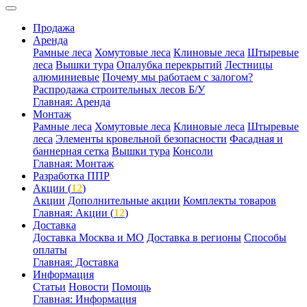
Продажа
Аренда
Рамные леса
Хомутовые леса
Клиновые леса
Штыревые
леса
Вышки тура
Опалубка перекрытий
Лестницы
алюминиевые
Почему мы работаем с залогом?
Распродажа строительных лесов Б/У
Главная: Аренда
Монтаж
Рамные леса
Хомутовые леса
Клиновые леса
Штыревые
леса
Элементы кровельной безопасности
Фасадная и
баннерная сетка
Вышки тура
Консоли
Главная: Монтаж
Разработка ППР
Акции (
12
)
Акции
Дополнительные акции
Комплекты товаров
Главная: Акции (
12
)
Доставка
Доставка Москва и МО
Доставка в регионы
Способы
оплаты
Главная: Доставка
Информация
Статьи
Новости
Помощь
Главная: Информация