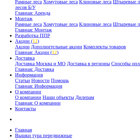
Рамные леса
Хомутовые леса
Клиновые леса
Штыревые л
лесов Б/У
Главная: Аренда
Монтаж
Рамные леса
Хомутовые леса
Клиновые леса
Штыревые л
Главная: Монтаж
Разработка ППР
Акции (
12
)
Акции
Дополнительные акции
Комплекты товаров
Главная: Акции (
12
)
Доставка
Доставка Москва и МО
Доставка в регионы
Способы опл
Главная: Доставка
Информация
Статьи
Новости
Помощь
Главная: Информация
О компании
О компании
Наши объекты
Дилерам
Главная: О компании
Контакты
Главная
Вышки тура передвижные