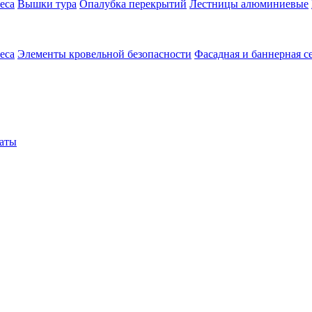
еса
Вышки тура
Опалубка перекрытий
Лестницы алюминиевые
еса
Элементы кровельной безопасности
Фасадная и баннерная с
аты