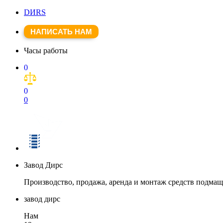
DИRS
НАПИСАТЬ НАМ
Часы работы
0
0
0
Завод Дирс
Производство, продажа, аренда и монтаж средств подма
завод дирс
Нам