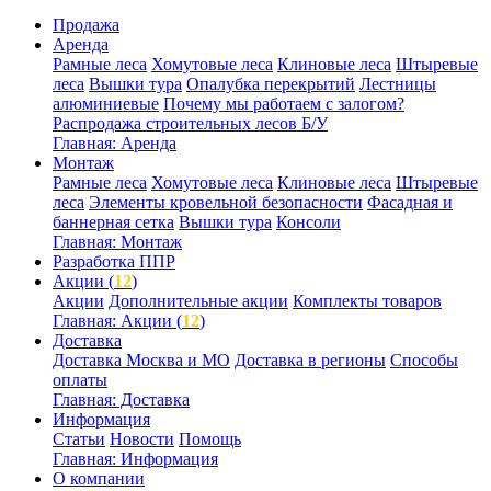
Продажа
Аренда
Рамные леса
Хомутовые леса
Клиновые леса
Штыревые
леса
Вышки тура
Опалубка перекрытий
Лестницы
алюминиевые
Почему мы работаем с залогом?
Распродажа строительных лесов Б/У
Главная: Аренда
Монтаж
Рамные леса
Хомутовые леса
Клиновые леса
Штыревые
леса
Элементы кровельной безопасности
Фасадная и
баннерная сетка
Вышки тура
Консоли
Главная: Монтаж
Разработка ППР
Акции (
12
)
Акции
Дополнительные акции
Комплекты товаров
Главная: Акции (
12
)
Доставка
Доставка Москва и МО
Доставка в регионы
Способы
оплаты
Главная: Доставка
Информация
Статьи
Новости
Помощь
Главная: Информация
О компании