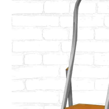
Очень компактная стремянка .Помогла мне быстро и с
комфортом достать все труднодоступные
места.Занимает мало места для хранения.