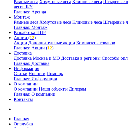
Рамные леса
Хомутовые леса
Клиновые леса
Штыревые л
лесов Б/У
Главная: Аренда
Монтаж
Рамные леса
Хомутовые леса
Клиновые леса
Штыревые л
Главная: Монтаж
Разработка ППР
Акции (
12
)
Акции
Дополнительные акции
Комплекты товаров
Главная: Акции (
12
)
Доставка
Доставка Москва и МО
Доставка в регионы
Способы опл
Главная: Доставка
Информация
Статьи
Новости
Помощь
Главная: Информация
О компании
О компании
Наши объекты
Дилерам
Главная: О компании
Контакты
Главная
Опалубка