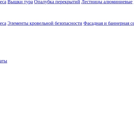
еса
Вышки тура
Опалубка перекрытий
Лестницы алюминиевые
еса
Элементы кровельной безопасности
Фасадная и баннерная с
аты