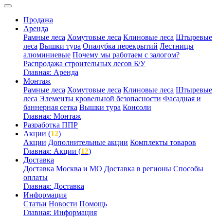
Продажа
Аренда
Рамные леса
Хомутовые леса
Клиновые леса
Штыревые
леса
Вышки тура
Опалубка перекрытий
Лестницы
алюминиевые
Почему мы работаем с залогом?
Распродажа строительных лесов Б/У
Главная: Аренда
Монтаж
Рамные леса
Хомутовые леса
Клиновые леса
Штыревые
леса
Элементы кровельной безопасности
Фасадная и
баннерная сетка
Вышки тура
Консоли
Главная: Монтаж
Разработка ППР
Акции (
12
)
Акции
Дополнительные акции
Комплекты товаров
Главная: Акции (
12
)
Доставка
Доставка Москва и МО
Доставка в регионы
Способы
оплаты
Главная: Доставка
Информация
Статьи
Новости
Помощь
Главная: Информация