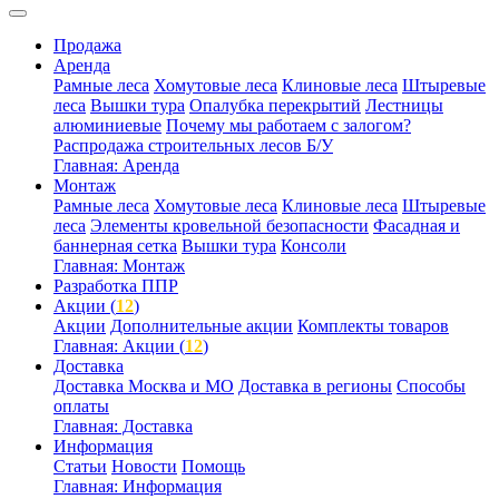
Продажа
Аренда
Рамные леса
Хомутовые леса
Клиновые леса
Штыревые
леса
Вышки тура
Опалубка перекрытий
Лестницы
алюминиевые
Почему мы работаем с залогом?
Распродажа строительных лесов Б/У
Главная: Аренда
Монтаж
Рамные леса
Хомутовые леса
Клиновые леса
Штыревые
леса
Элементы кровельной безопасности
Фасадная и
баннерная сетка
Вышки тура
Консоли
Главная: Монтаж
Разработка ППР
Акции (
12
)
Акции
Дополнительные акции
Комплекты товаров
Главная: Акции (
12
)
Доставка
Доставка Москва и МО
Доставка в регионы
Способы
оплаты
Главная: Доставка
Информация
Статьи
Новости
Помощь
Главная: Информация