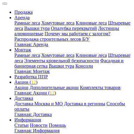
Продажа
Аренда
Рамные леса
Хомутовые леса
Клиновые леса
Штыревые
леса
Вышки тура
Опалубка перекрытий
Лестницы
алюминиевые
Почему мы работаем с залогом?
Распродажа строительных лесов Б/У
Главная: Аренда
Монтаж
Рамные леса
Хомутовые леса
Клиновые леса
Штыревые
леса
Элементы кровельной безопасности
Фасадная и
баннерная сетка
Вышки тура
Консоли
Главная: Монтаж
Разработка ППР
Акции (
12
)
Акции
Дополнительные акции
Комплекты товаров
Главная: Акции (
12
)
Доставка
Доставка Москва и МО
Доставка в регионы
Способы
оплаты
Главная: Доставка
Информация
Статьи
Новости
Помощь
Главная: Информация