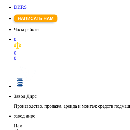
DИRS
НАПИСАТЬ НАМ
Часы работы
0
0
0
Завод Дирс
Производство, продажа, аренда и монтаж средств подма
завод дирс
Нам