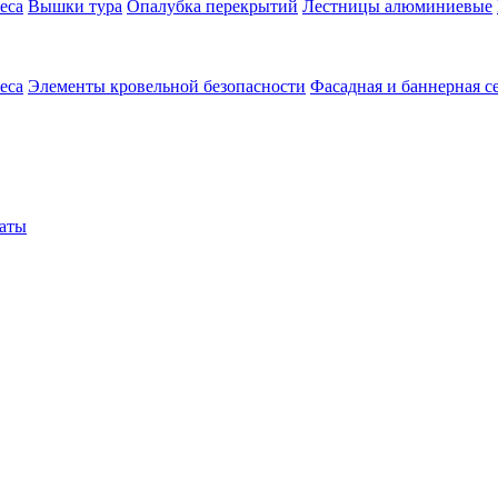
еса
Вышки тура
Опалубка перекрытий
Лестницы алюминиевые
еса
Элементы кровельной безопасности
Фасадная и баннерная с
аты