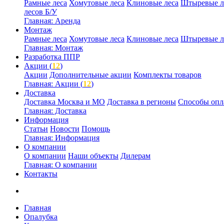
Рамные леса
Хомутовые леса
Клиновые леса
Штыревые л
лесов Б/У
Главная: Аренда
Монтаж
Рамные леса
Хомутовые леса
Клиновые леса
Штыревые л
Главная: Монтаж
Разработка ППР
Акции (
12
)
Акции
Дополнительные акции
Комплекты товаров
Главная: Акции (
12
)
Доставка
Доставка Москва и МО
Доставка в регионы
Способы опл
Главная: Доставка
Информация
Статьи
Новости
Помощь
Главная: Информация
О компании
О компании
Наши объекты
Дилерам
Главная: О компании
Контакты
Главная
Опалубка