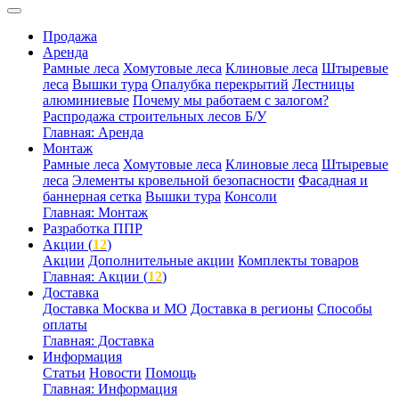
Продажа
Аренда
Рамные леса
Хомутовые леса
Клиновые леса
Штыревые
леса
Вышки тура
Опалубка перекрытий
Лестницы
алюминиевые
Почему мы работаем с залогом?
Распродажа строительных лесов Б/У
Главная: Аренда
Монтаж
Рамные леса
Хомутовые леса
Клиновые леса
Штыревые
леса
Элементы кровельной безопасности
Фасадная и
баннерная сетка
Вышки тура
Консоли
Главная: Монтаж
Разработка ППР
Акции (
12
)
Акции
Дополнительные акции
Комплекты товаров
Главная: Акции (
12
)
Доставка
Доставка Москва и МО
Доставка в регионы
Способы
оплаты
Главная: Доставка
Информация
Статьи
Новости
Помощь
Главная: Информация