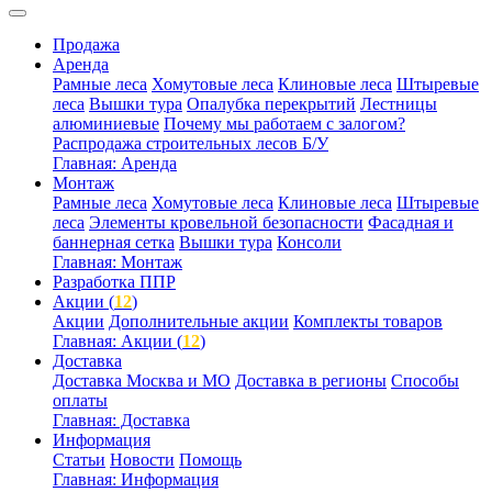
Продажа
Аренда
Рамные леса
Хомутовые леса
Клиновые леса
Штыревые
леса
Вышки тура
Опалубка перекрытий
Лестницы
алюминиевые
Почему мы работаем с залогом?
Распродажа строительных лесов Б/У
Главная: Аренда
Монтаж
Рамные леса
Хомутовые леса
Клиновые леса
Штыревые
леса
Элементы кровельной безопасности
Фасадная и
баннерная сетка
Вышки тура
Консоли
Главная: Монтаж
Разработка ППР
Акции (
12
)
Акции
Дополнительные акции
Комплекты товаров
Главная: Акции (
12
)
Доставка
Доставка Москва и МО
Доставка в регионы
Способы
оплаты
Главная: Доставка
Информация
Статьи
Новости
Помощь
Главная: Информация