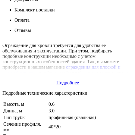
Комплект поставки
Оплата
Отзывы
Ограждение для кровли требуется для удобства ее
обслуживания и эксплуатации. При этом, подбирать
подобные конструкции необходимо с учетом
конструкционных особенностей здания. Так, вы можете
приобрести в нашем магазине
ограждения для плоской и
скатной кровли
, подобрать требуемый товар, отталкиваясь от
высоты дома, выбрать конструкции разных форм и расцветок.
Подробнее
Мы предлагаем варианты разных размеров для крыши
европейского стандарта, фальцевой кровли, а также
Подробные технические характеристики
универсальные модели. Все представленные конструкции
соответствуют нормам ГОСТа, отличаются высокой
Высота, м
0.6
прочностью и долговечностью. Также они обработаны
специальными средства для защиты от воздействия
Длина, м
3.0
окружающей среды. Для уточнения подробностей и заказа
Тип трубы
профильная (овальная)
ограждений свяжитесь с нашими консультантами!
Сечение профиля,
40*20
мм