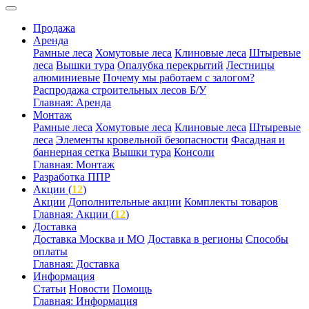
Продажа
Аренда
Рамные леса
Хомутовые леса
Клиновые леса
Штыревые
леса
Вышки тура
Опалубка перекрытий
Лестницы
алюминиевые
Почему мы работаем с залогом?
Распродажа строительных лесов Б/У
Главная: Аренда
Монтаж
Рамные леса
Хомутовые леса
Клиновые леса
Штыревые
леса
Элементы кровельной безопасности
Фасадная и
баннерная сетка
Вышки тура
Консоли
Главная: Монтаж
Разработка ППР
Акции (
12
)
Акции
Дополнительные акции
Комплекты товаров
Главная: Акции (
12
)
Доставка
Доставка Москва и МО
Доставка в регионы
Способы
оплаты
Главная: Доставка
Информация
Статьи
Новости
Помощь
Главная: Информация