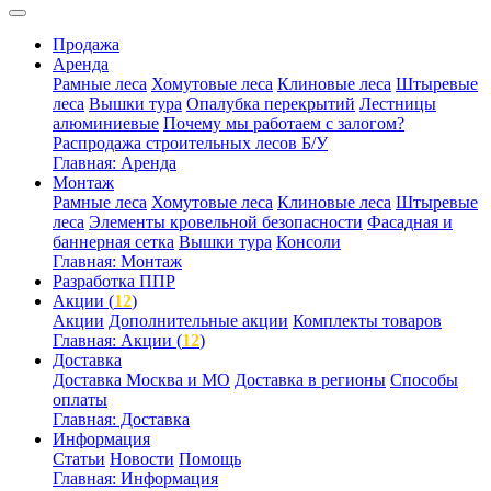
Продажа
Аренда
Рамные леса
Хомутовые леса
Клиновые леса
Штыревые
леса
Вышки тура
Опалубка перекрытий
Лестницы
алюминиевые
Почему мы работаем с залогом?
Распродажа строительных лесов Б/У
Главная: Аренда
Монтаж
Рамные леса
Хомутовые леса
Клиновые леса
Штыревые
леса
Элементы кровельной безопасности
Фасадная и
баннерная сетка
Вышки тура
Консоли
Главная: Монтаж
Разработка ППР
Акции (
12
)
Акции
Дополнительные акции
Комплекты товаров
Главная: Акции (
12
)
Доставка
Доставка Москва и МО
Доставка в регионы
Способы
оплаты
Главная: Доставка
Информация
Статьи
Новости
Помощь
Главная: Информация