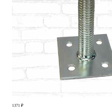
1371
₽