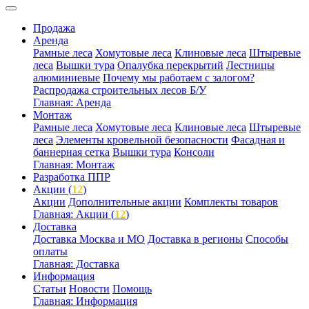
Продажа
Аренда
Рамные леса
Хомутовые леса
Клиновые леса
Штыревые
леса
Вышки тура
Опалубка перекрытий
Лестницы
алюминиевые
Почему мы работаем с залогом?
Распродажа строительных лесов Б/У
Главная: Аренда
Монтаж
Рамные леса
Хомутовые леса
Клиновые леса
Штыревые
леса
Элементы кровельной безопасности
Фасадная и
баннерная сетка
Вышки тура
Консоли
Главная: Монтаж
Разработка ППР
Акции (
12
)
Акции
Дополнительные акции
Комплекты товаров
Главная: Акции (
12
)
Доставка
Доставка Москва и МО
Доставка в регионы
Способы
оплаты
Главная: Доставка
Информация
Статьи
Новости
Помощь
Главная: Информация